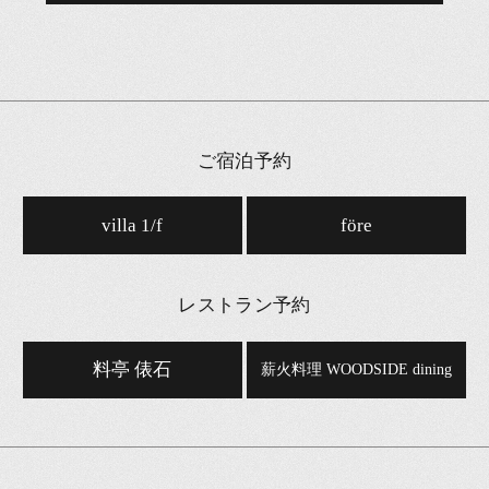
ご宿泊予約
villa 1/f
före
レストラン予約
料亭 俵石
薪火料理 WOODSIDE dining