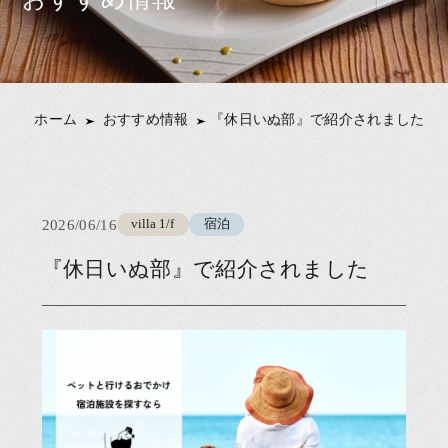
ホーム
おすすめ情報
『休日いぬ部』で紹介されました
公
2026/06/16
villa 1/f
宿泊
カ
開
テ
『休日いぬ部』で紹介されました
日
ゴ
リ
ー