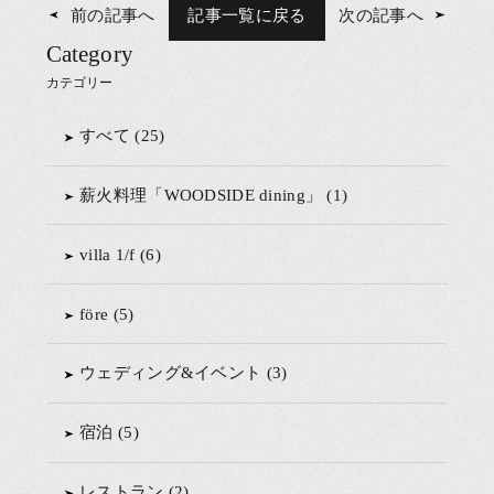
前の記事へ
記事一覧に戻る
次の記事へ
の
Category
記
カテゴリー
事
に
すべて (25)
移
薪火料理「WOODSIDE dining」 (1)
動
villa 1/f (6)
före (5)
ウェディング&イベント (3)
宿泊 (5)
レストラン (2)