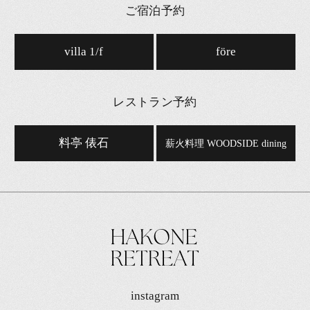
ご宿泊予約
villa 1/f
före
レストラン予約
料亭 俵石
薪火料理 WOODSIDE dining
instagram